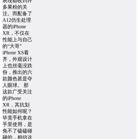
表现都收到许
多果粉的关
注。而配备了
A12仿生处理
器的iPhone
XR，不仅在
性能上与自己
的“大哥”
iPhone XS看
齐，外观设计
上也丝毫没跌
份，推出的六
款颜色甚是夺
人眼球。 那
这款广受关注
的iPhone
XR，其抗划
性能如何呢？
毕竟手机拿在
手里使用，是
免不了磕磕碰
碰的，相信这