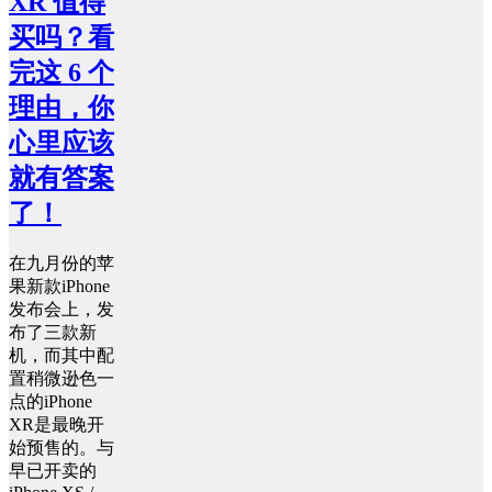
XR 值得
买吗？看
完这 6 个
理由，你
心里应该
就有答案
了！
在九月份的苹
果新款iPhone
发布会上，发
布了三款新
机，而其中配
置稍微逊色一
点的iPhone
XR是最晚开
始预售的。与
早已开卖的