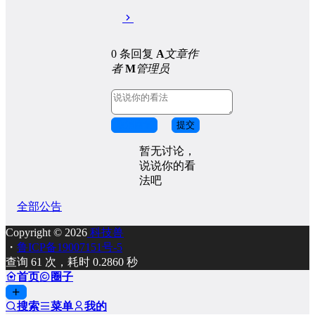
0 条回复
A
文章作
者
M
管理员
取消回复
提交
暂无讨论，
说说你的看
法吧
全部公告
Copyright © 2026
科技兽
・
鲁ICP备19007151号-5
查询 61 次，耗时 0.2860 秒
首页
圈子
搜索
菜单
我的