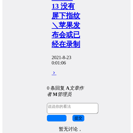
13 没有
屏下指纹
＼苹果发
布会或已
经在录制
2021-8-23
0:01:06
0 条回复
A
文章作
者
M
管理员
取消回复
提交
暂无讨论，