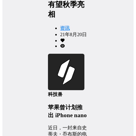
有望秋季亮
相
资讯
21年8月20日
科技兽
苹果曾计划推
出 iPhone nano
近日，一封来自史
蒂夫・乔布斯的电