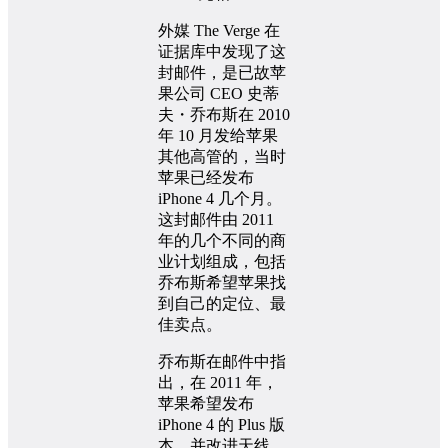
外媒 The Verge 在
证据库中发现了这
封邮件，是已故苹
果公司 CEO 史蒂
夫・乔布斯在 2010
年 10 月发给苹果
其他高管的，当时
苹果已经发布
iPhone 4 几个月。
这封邮件由 2011
年的几个不同的商
业计划组成，包括
乔布斯希望苹果找
到自己的定位、最
佳卖点。
乔布斯在邮件中指
出，在 2011 年，
苹果希望发布
iPhone 4 的 Plus 版
本，并改进天线，