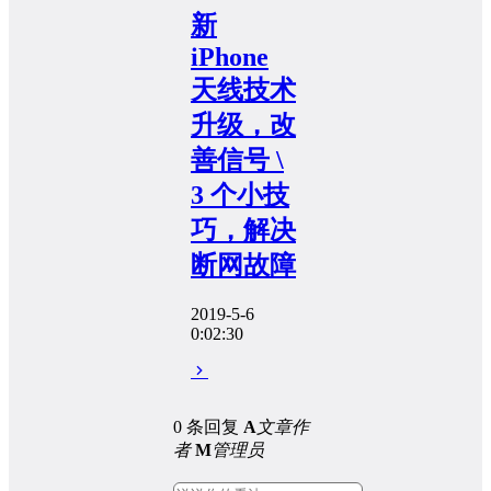
新
iPhone
天线技术
升级，改
善信号 \
3 个小技
巧，解决
断网故障
2019-5-6
0:02:30
0 条回复
A
文章作
者
M
管理员