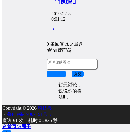
「假脸」
2019-2-18
0:01:12
0 条回复
A
文章作
者
M
管理员
取消回复
提交
暂无讨论，
说说你的看
法吧
Copyright © 2026
科技兽
・
鲁ICP备19007151号-5
查询 61 次，耗时 0.2835 秒
首页
圈子