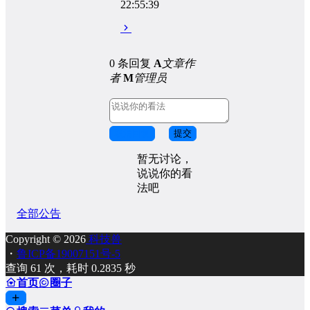
22:55:39
0 条回复
A
文章作
者
M
管理员
取消回复
提交
暂无讨论，
说说你的看
法吧
全部公告
Copyright © 2026
科技兽
・
鲁ICP备19007151号-5
查询 61 次，耗时 0.2835 秒
首页
圈子