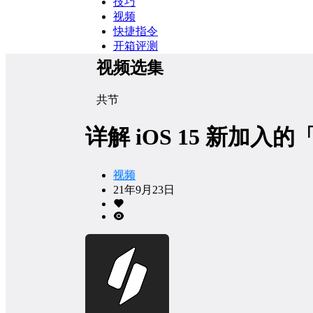
技巧
视频
快捷指令
开箱评测
视频选集
共
节
详解 iOS 15 新加
视频
21年9月23日