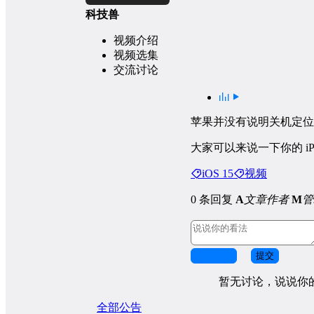
科技兽
视频介绍
视频选集
交流讨论
苹果并没有说明关机定位支
大家可以来说一下你的 iPh
iOS 15
视频
0 条回复
A
文章作者
M
管
取消回复
提交
暂无讨论，说说你
全部公告