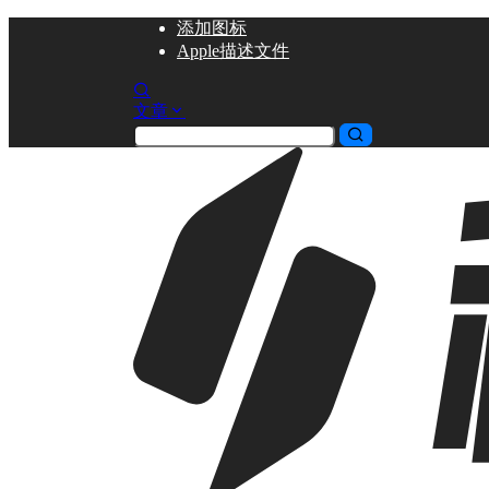
添加
图标
Apple描述文件
文章