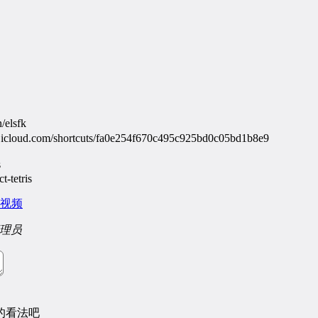
elsfk
ud.com/shortcuts/fa0e254f670c495c925bd0c05bd1b8e9
s
t-tetris
视频
理员
的看法吧