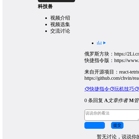
科技兽
视频介绍
视频选集
交流讨论
俄罗斯方块：https://2Li.cn/
快捷指令版：https://www.iclo
来自开源项目：react-tetri
https://github.com/chvin/reac
快捷指令
玩机技巧
0 条回复
A
文章作者
M
管
取消回复
提交
暂无讨论，说说你