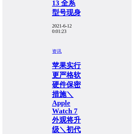
13 全系
型号现身
2021-6-12
0:01:23
资讯
苹果实行
更严格软
硬件保密
措施＼
Apple
Watch 7
外观将升
级＼初代