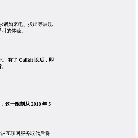
向系统请求诸如来电、拔出等展现
电呼叫的体验。
此。
有了 Callkit 以后，即
音
。
能，
这一限制从 2018 年 5
能被互联网服务取代后将