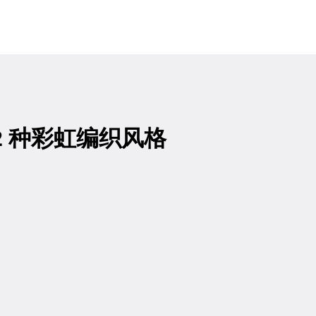
盘：2 种彩虹编织风格