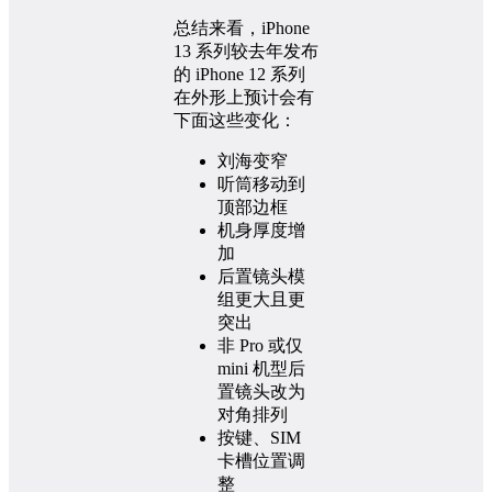
总结来看，iPhone
13 系列较去年发布
的 iPhone 12 系列
在外形上预计会有
下面这些变化：
刘海变窄
听筒移动到
顶部边框
机身厚度增
加
后置镜头模
组更大且更
突出
非 Pro 或仅
mini 机型后
置镜头改为
对角排列
按键、SIM
卡槽位置调
整