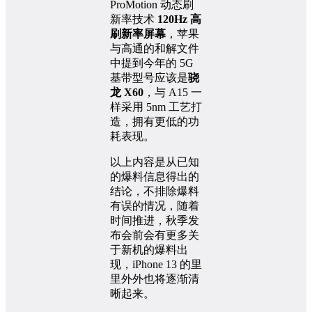
ProMotion 动态刷
新率技术
120Hz 高
刷新率屏幕
，苹果
与高通的和解文件
中提到今年的 5G
基带型号应该是
骁
龙 X60
，与 A15 一
样采用 5nm 工艺打
造，拥有更低的功
耗表现。
以上内容是从已知
的爆料信息得出的
结论，不排除爆料
有误的情况，随着
时间推进，秋季发
布会前会有更多关
于新机的爆料出
现，iPhone 13 的里
里外外也将逐渐清
晰起来。