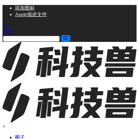
添加
图标
Apple描述文件
文章
×
圈子