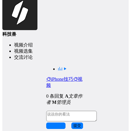
科技兽
视频介绍
视频选集
交流讨论
iPhone技巧
视
频
0 条回复
A
文章作
者
M
管理员
取消回复
提交