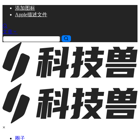
添加
图标
Apple描述文件
文章
×
圈子