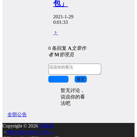
包」
2021-1-29
0:01:33
0 条回复
A
文章作
者
M
管理员
取消回复
提交
暂无讨论，
说说你的看
法吧
全部公告
Copyright © 2026
科技兽
・
鲁ICP备19007151号-5