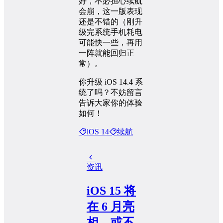
好，不必担心续航
会崩，这一版表现
还是不错的（刚升
级完系统手机耗电
可能快一些，再用
一阵就能回归正
常）。
你升级 iOS 14.4 系
统了吗？不妨留言
告诉大家你的体验
如何！
iOS 14
续航
资讯
iOS 15 将
在 6 月亮
相，或不