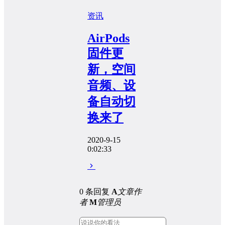
资讯
AirPods
固件更
新，空间
音频、设
备自动切
换来了
2020-9-15
0:02:33
0 条回复
A
文章作
者
M
管理员