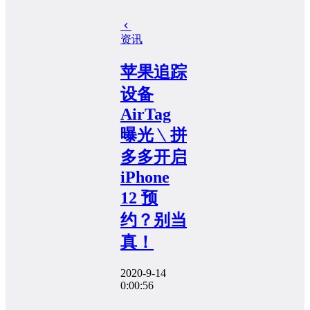
资讯
苹果追踪
设备
AirTag
曝光﹨拼
多多开启
iPhone
12 预
约？别当
真！
2020-9-14
0:00:56