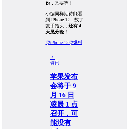
份
，又要等！
小编同样期待能看
到 iPhone 12，数了
数手指头，
还有 4
天见分晓
！
iPhone 12
爆料
资讯
苹果发布
会将于 9
月 16 日
凌晨 1 点
召开，可
能没有