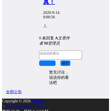
真！
2020-9-14
0:00:56
0 条回复
A
文章作
者
M
管理员
取消回复
提交
暂无讨论，
说说你的看
法吧
全部公告
Copyright © 2026
科技兽
・
鲁ICP备19007151号-5