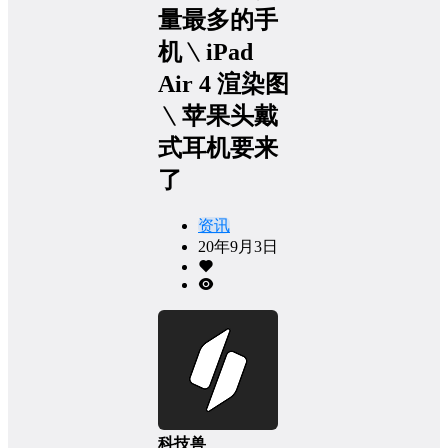
量最多的手
机﹨​iPad
Air 4 渲染图
﹨​苹果头戴
式耳机要来
了
资讯
20年9月3日
科技兽