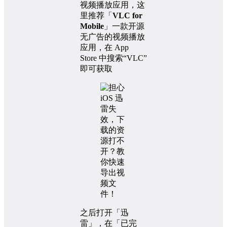
视频播放应用，这
里推荐「
VLC for
Mobile
」一款开源
无广告的视频播放
应用，在 App
Store 中搜索“VLC”
即可获取
之后打开「迅
雷」，在「已完