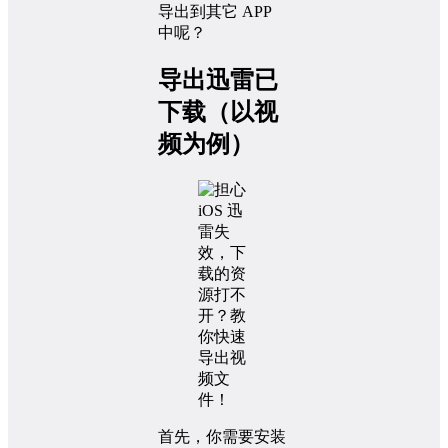
导出到其它 APP
中呢？
导出迅雷已
下载（以视
频为例）
首先，你需要安装