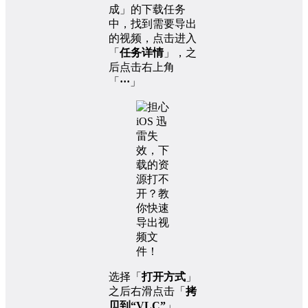
成」的下载任务
中，找到需要导出
的视频，点击进入
「
任务详情
」，之
后点击右上角
「
···
」
选择「
打开方式
」
之后右滑点击「
拷
贝到“VLC”
」