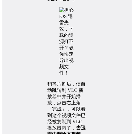
稍等片刻后，便自
动跳转到 VLC 播
放器中并开始播
放，点击右上角
「完成」，可以看
到这个视频文件已
经被复制到 VLC
播放器内了，
去迅