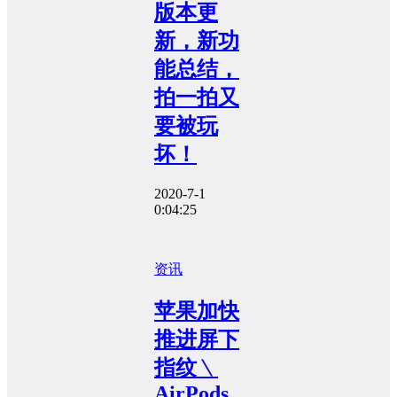
版本更
新，新功
能总结，
拍一拍又
要被玩
坏！
2020-7-1
0:04:25
资讯
苹果加快
推进屏下
指纹﹨
AirPods