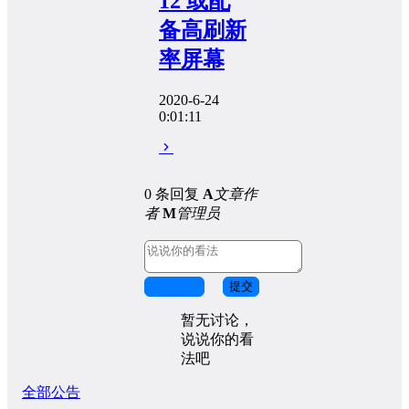
12 或配
备高刷新
率屏幕
2020-6-24
0:01:11
0 条回复
A
文章作
者
M
管理员
取消回复
提交
暂无讨论，
说说你的看
法吧
全部公告