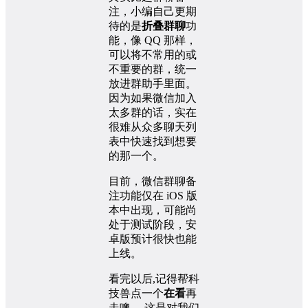
注，小编自己更期
待的是
折叠群聊
功
能，像 QQ 那样，
可以将不常用的或
不重要的群，统一
放进群助手里面。
因为如果微信加入
太多群的话，实在
很难从众多聊天列
表中快速找到想要
的那一个。
目前，微信群聊备
注功能仅在 iOS 版
本中出现，可能尚
处于测试阶段，安
卓版预计很快也能
上线。
看完以后,记得帮科
技兽点一个
在看
再
走噢 ，这是对我们