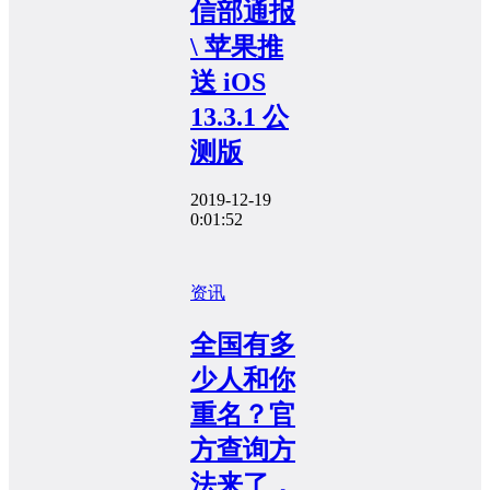
信部通报
\ 苹果推
送 iOS
13.3.1 公
测版
2019-12-19
0:01:52
资讯
全国有多
少人和你
重名？官
方查询方
法来了，