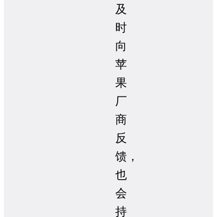
及
时
向
苹
果
厂
商
反
馈，
也
会
持