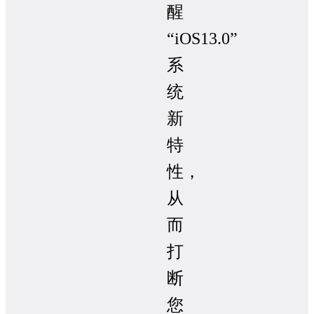
醒
“iOS13.0”
系
统
新
特
性，
从
而
打
断
您