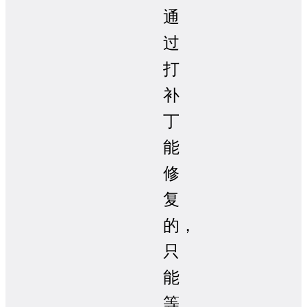
通
过
打
补
丁
能
修
复
的，
只
能
等