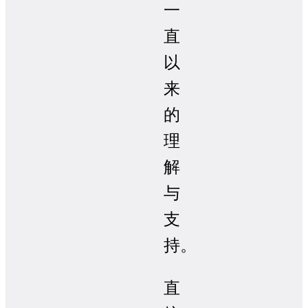
一
直
以
来
的
理
解
与
支
持。
直