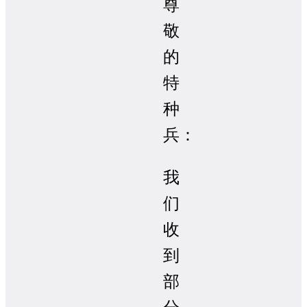
尊
敬
的
特
种
兵：
我
们
收
到
部