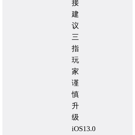
接
建
议
三
指
玩
家
谨
慎
升
级
iOS13.0