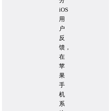
分
iOS
用
户
反
馈，
在
苹
果
手
机
系