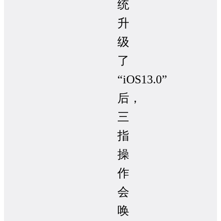
统
升
级
了
“iOS13.0”
后，
三
指
操
作
会
唤