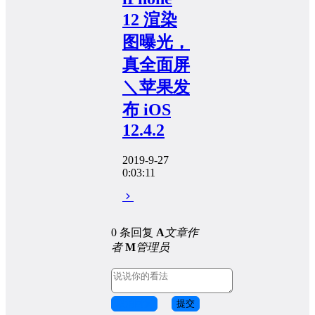
12 渲染
图曝光，
真全面屏
＼苹果发
布 iOS
12.4.2
2019-9-27
0:03:11
0 条回复
A
文章作
者
M
管理员
取消回复
提交