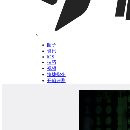
×
圈子
资讯
iOS
技巧
视频
快捷指令
开箱评测
只用 120 秒破