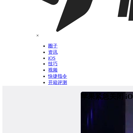
×
圈子
资讯
iOS
技巧
视频
快捷指令
开箱评测
苹果紧急关闭 iOS 1