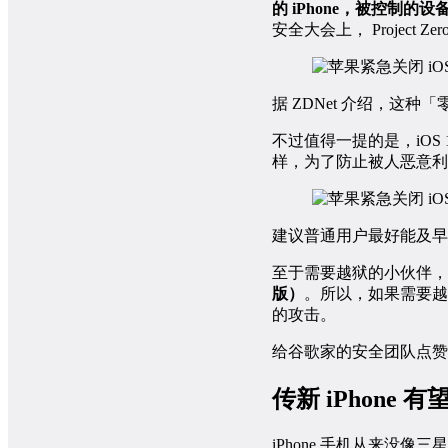
的 iPhone，被控制
安全大会上， Projec
据 ZDNet 介绍，这
不过值得一提的是，iOS 1
样，为了防止被人恶意利
建议普通用户最好能及早将
至于需要越狱的小伙伴，
版）
。所以，如果需要越狱而
的攻击。
给谷歌家的安全团队点赞
传新 iPhone 有望支
iPhone 手机从来没