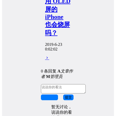
用 OLED
屏的
iPhone
也会烧屏
吗？
2019-6-23
0:02:02
0 条回复
A
文章作
者
M
管理员
取消回复
提交
暂无讨论，
说说你的看