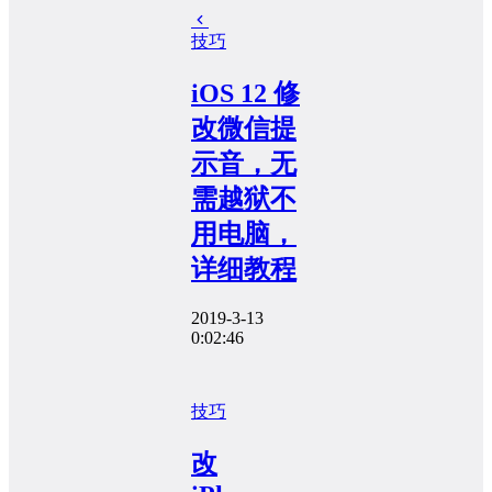
技巧
iOS 12 修
改微信提
示音，无
需越狱不
用电脑，
详细教程
2019-3-13
0:02:46
技巧
改