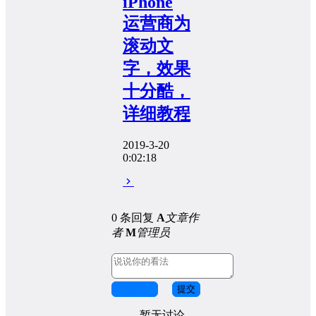
iPhone
运营商为
滚动文
字，效果
十分酷，
详细教程
2019-3-20
0:02:18
0 条回复
A
文章作
者
M
管理员
取消回复
提交
暂无讨论，