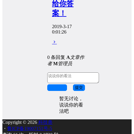
给你答
案！
2019-3-17
0:01:26
0 条回复
A
文章作
者
M
管理员
取消回复
提交
暂无讨论，
说说你的看
法吧
Copyright © 2026
科技兽
・
鲁ICP备19007151号-5