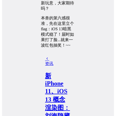
新玩意，大家期待
吗？
本兽的第六感很
准，先在这里立个
flag：iOS 13暗黑
模式稳了！届时如
果打了脸...就来一
波红包抽奖！~~
资讯
新
iPhone
11、iOS
13 概念
渲染图：
刘海隐藏